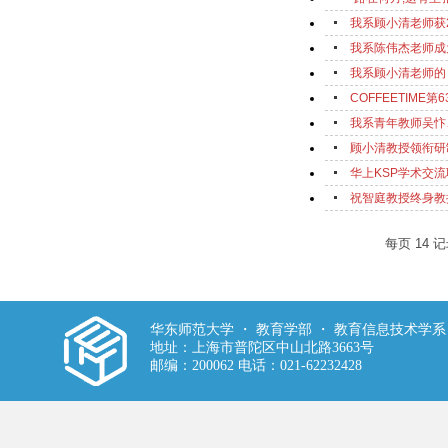
我系顾小清老师获
我系陈伟杰老师成
我系顾小清老师的
COFFEETIM
我系青年教师吴忭
顾小清教授领衔研
华上KSP学术交
祝智庭教授终身教
每页
14
记
华东师范大学 ・ 教育学部 ・ 教育信息技术学系
地址：上海市普陀区中山北路3663号
邮编：200062 电话：021-62232428