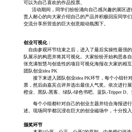
可以为自己喜欢的作品投票。
活动期间，
同学们纷纷涌向自己感兴趣的展区进
责人耐心的向大家介绍自己的产品并积极回应同学们
交流分享所营造的巨大创意能动氛围下。
创业可视化
：
自由参观环节结束之后，进入了最后实操性最强的
队展示的构思并将其可视化。大家纷纷开始构思各自
张充满智慧与创造性的项目可视化海报在大家的相互
团队创业idea PK
接下来进入团队创业idea PK环节，每个小
票，然后由嘉宾点评并选出最佳人气奖。依次进行展示的是紫队-探
橙业、黑队-黑客、绿队-绿色书吧、蓝队-Tripper D
每个小组都针对自己的创业主题
并
结合海报进行
述。现场同学都沉浸在巨大的创业磁场中，十分投入
颁奖环节
本着“公平、公正、公开”的原则，由老师们评